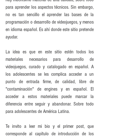
para aprender los aspectos técnicos. Sin embargo, 
no es tan sencillo el aprender las bases de la 
programación o desarrollo de videojuegos, y menos 
en idioma español. Es ahí donde este sitio pretende 
ayudar.
La idea es que en este sitio estén todos los 
materiales necesarios para desarrollo de 
videojuegos, curado y catalogado en español. A 
los adolescentes se les complica acceder a un 
punto de entrada firme, de calidad, libre de 
"contaminación" de engines y en español. El 
acceder a estos materiales puede marcar la 
diferencia entre seguir y abandonar. Sobre todo 
para adolescentes de América Latina.
Te invito a leer mi bio y el primer post, que 
corresponde al capítulo de introducción de los 