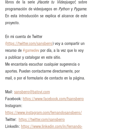
libros de la serie 
¡Hacete tu Videojuego!
, sobre 
programación de videojuegos en 
Python 
y 
Pygame
. 
En esta introducción se explica el alcance de este 
proyecto.
En mi cuenta de Twitter 
(https://twitter.com/sansberro
) voy a compartir un 
recurso de 
#gamedev
 por día, a la vez que lo voy 
a publicar y catalogar en este sitio.
Me encantaría escuchar cualquier sugerencia o 
aportes. Pueden contactarme directamente, por 
mail, o por el formulario de contacto en la página. 
Mail: 
sansberro@batovi.com
Facebook: 
https://www.facebook.com/fsansberro
Instagram: 
https://www.instagram.com/fernandosansberro/
Twitter:  
https://twitter.com/sansberro
LinkedIn: 
https://www.linkedin.com/in/fernando-