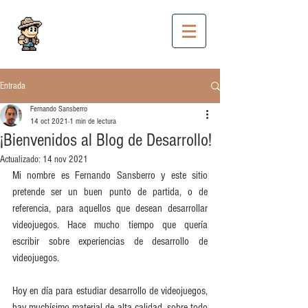
Fernando Sansberro
- Blog
Entrada
DESARROLLANDO VIDEOJUEGOS DESDE
URUGUAY
Fernando Sansberro
14 oct 2021
1 min de lectura
¡Bienvenidos al Blog de Desarrollo!
Actualizado:
14 nov 2021
Mi nombre es Fernando Sansberro y este sitio 
pretende ser un buen punto de partida, o de 
referencia, para aquellos que desean desarrollar 
videojuegos. Hace mucho tiempo que quería 
escribir sobre experiencias de desarrollo de 
videojuegos. 
Hoy en día para estudiar desarrollo de videojuegos, 
hay muchísimo material de alta calidad, sobre todo 