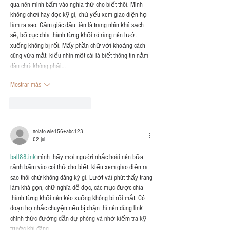
qua nên mình bấm vào nghía thử cho biết thôi. Mình 
không chơi hay đọc kỹ gì, chủ yếu xem giao diện họ 
làm ra sao. Cảm giác đầu tiên là trang nhìn khá sạch 
sẽ, bố cục chia thành từng khối rõ ràng nên lướt 
xuống không bị rối. Mấy phần chữ với khoảng cách 
cũng vừa mắt, kiểu nhìn một cái là biết thông tin nằm 
đâu chứ không phải…
Mostrar más
Me gusta
Reaccionar
nolafo.wle156+abc123
02 jul
ball88.ink
 mình thấy mọi người nhắc hoài nên bữa 
rảnh bấm vào coi thử cho biết, kiểu xem giao diện ra 
sao thôi chứ không đăng ký gì. Lướt vài phút thấy trang 
làm khá gọn, chữ nghĩa dễ đọc, các mục được chia 
thành từng khối nên kéo xuống không bị rối mắt. Có 
đoạn họ nhắc chuyện nếu bị chặn thì nên dùng link 
chính thức đường dẫn dự phòng và nhớ kiểm tra kỹ 
trước khi đăng…