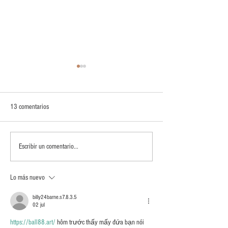
13 comentarios
El Proceso de Game Design de
Recursos de Game D
Escribir un comentario...
Slidemagi
51-100
Lo más nuevo
billy24barne.s7.8.3.5
02 jul
https://ball88.art/
 hôm trước thấy mấy đứa bạn nói 