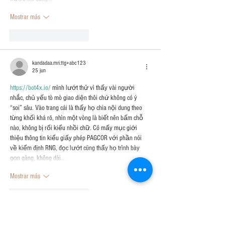
Mostrar más
Me gusta
Reaccionar
kandadaa.mri.ttg+abc123
25 jun
https://bot4x.io/
 mình lướt thử vì thấy vài người 
nhắc, chủ yếu tò mò giao diện thôi chứ không có ý 
“soi” sâu. Vào trang cái là thấy họ chia nội dung theo 
từng khối khá rõ, nhìn một vòng là biết nên bấm chỗ 
nào, không bị rối kiểu nhồi chữ. Có mấy mục giới 
thiệu thông tin kiểu giấy phép PAGCOR với phần nói 
về kiểm định RNG, đọc lướt cũng thấy họ trình bày 
gọn gàng, không dài…
Mostrar más
Me gusta
Reaccionar
bentiecesav.a.ge54.62