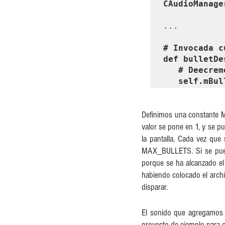
CAudioManage
...

# Invocada c
def bulletDe
   # Deecrementar la cantidad de balas vivas.

   self.m
Definimos una constante M
valor se pone en 1, y se pu
la pantalla. Cada vez que
MAX_BULLETS. Si se puede
porque se ha alcanzado el 
habiendo colocado el archi
disparar. 
El sonido que agregamos 
proyecto de ejemplo para co