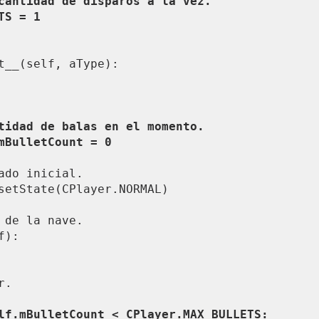
ETS = 1
self.mBulletCount = 0
 de la nave.

):

lf.mBulletCount < CPlayer.MAX_BULLETS:
