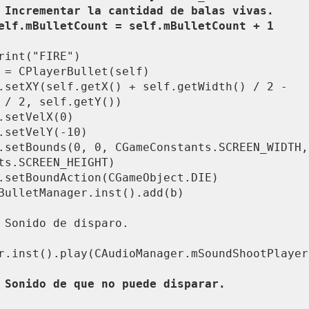
          self.mBulletCount = self.mBulletCount + 1
 / 2, self.getY())

ts.SCREEN_HEIGHT)

r.inst().play(CAudioManager.mSoundShootPlayer)