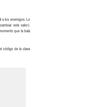
 a los enemigos. Lo 
mbiar este valor). 
momento que la bala 
 código de la clase 