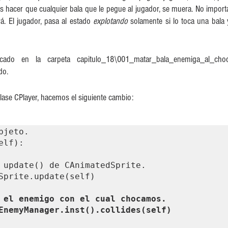
hacer que cualquier bala que le pegue al jugador, se muera. No importa
rá. El jugador, pasa al estado 
explotando 
solamente si lo toca una bala 
ado en la carpeta capitulo_18\001_matar_bala_enemiga_al_choc
o.  
clase CPlayer, hacemos el siguiente cambio:
bjeto.

lf):

 el enemigo con el cual chocamos.

= CEnemyManager.inst().collides(self)