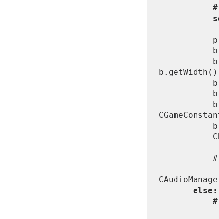
           # Incrementar la cantidad de balas vivas.

 
           print("FIRE")

           b = CPlayerBullet(self)

           b.setXY(self.getX() + self.getWidth() / 2 - 
b.getWidth()
           b.setVelX(0)

           b.setVelY(-10)

           b.setBounds(0, 0, CGameConstants.SCREEN_WIDTH, 
CGameConstan
           b.setBoundAction(CGameObject.DIE)

           CBulletManager.inst().add(b)

           # Sonido de disparo.

CAudioManage
 else:

           # Sonido de que no puede disparar.
