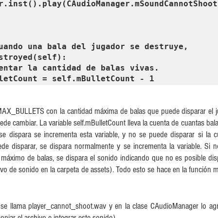
r.inst().play(CAudioManager.mSoundCannotShoot
uando una bala del jugador se destruye,

stroyed(self):

BulletCount = self.mBulletCount - 1
AX_BULLETS con la cantidad máxima de balas que puede disparar el jug
ede cambiar. La variable self.mBulletCount lleva la cuenta de cuantas bala
 se dispara se incrementa esta variable, y no se puede disparar si la 
 disparar, se dispara normalmente y se incrementa la variable. Si no
máximo de balas, se dispara el sonido indicando que no es posible disp
vo de sonido en la carpeta de assets). Todo esto se hace en la función mo
se llama player_cannot_shoot.wav y en la clase CAudioManager lo agr
piar el archivo e integrar este sonido).