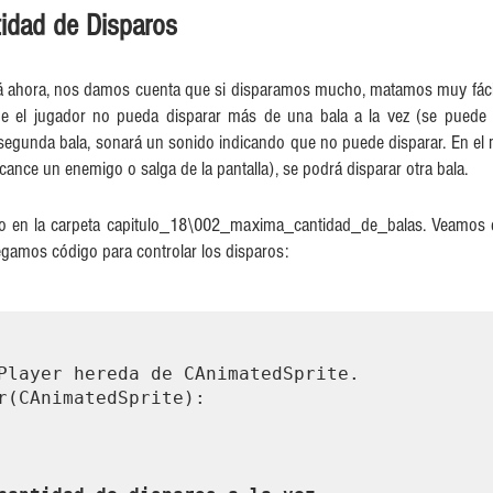
tidad de Disparos
tá ahora, nos damos cuenta que si disparamos mucho, matamos muy fácil
 el jugador no pueda disparar más de una bala a la vez (se puede ca
segunda bala, sonará un sonido indicando que no puede disparar. En el 
cance un enemigo o salga de la pantalla), se podrá disparar otra bala.
o en la carpeta capitulo_18\002_maxima_cantidad_de_balas. Veamos el
egamos código para controlar los disparos:
Player hereda de CAnimatedSprite.

r(CAnimatedSprite):
