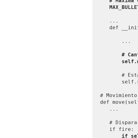
   # Maxima cantidad de disparos a la vez.

   MAX_BULL
   ...

   def __init__(self, aType):

       ...

       # Cantidad de balas en el momento.

       
       # Estado inicial.

       self.setState(CPlayer.NORMAL)

# Movimiento
def move(self
   ...

   # Disparar.

   if fire:

if se