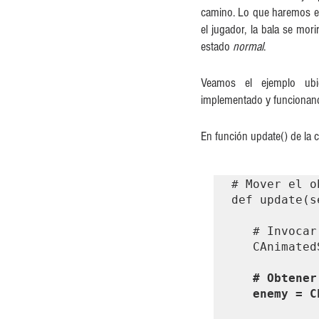
camino. Lo que haremos es 
el jugador, la bala se mori
estado 
normal
. 
Veamos el ejemplo ubic
implementado y funcionand
En función update() de la 
# Mover el o
def update(se
   # Invocar update() de CAnimatedSprite.

   CAnimatedSprite.update(self)

# Obtener
   enemy 