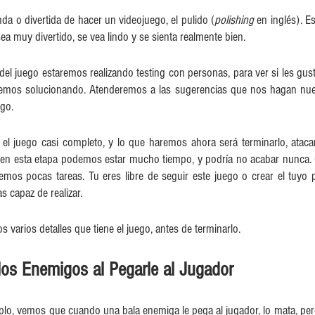
da o divertida de hacer un videojuego, el pulido (
polishing
 en inglés). Es
sea muy divertido, se vea lindo y se sienta realmente bien.
del juego estaremos realizando testing con personas, para ver si les gusta
remos solucionando. Atenderemos a las sugerencias que nos hagan nues
ego.
el juego casi completo, y lo que haremos ahora será terminarlo, atacan
en esta etapa podemos estar mucho tiempo, y podría no acabar nunca. 
emos pocas tareas. Tu eres libre de seguir este juego o crear el tuyo p
as capaz de realizar.
 varios detalles que tiene el juego, antes de terminarlo.
los Enemigos al Pegarle al Jugador
plo, vemos que cuando una bala enemiga le pega al jugador, lo mata, pero