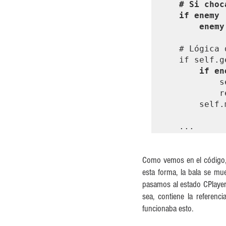
   # Si chocamos con un enemigo, el enemigo se muere.

   if enemy != None:

       e
   # Lógica del estado normal.

   if self.getState() == CPlayer.NORMAL:

if en
           self.setState(CPlayer.DYING)

           return

       self.move()

   ...
Como vemos en el código, c
esta forma, la bala se mu
pasamos al estado CPlayer
sea, contiene la referen
funcionaba esto.