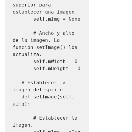
superior para 
establecer una imagen.

       self.mImg = None

       # Ancho y alto 
de la imagen. La 
función setImage() los 
actualiza.

       self.mWidth = 0

       self.mHeight = 0

   # Establecer la 
imagen del sprite.

   def setImage(self, 
aImg):

       # Establecer la 
imagen.
