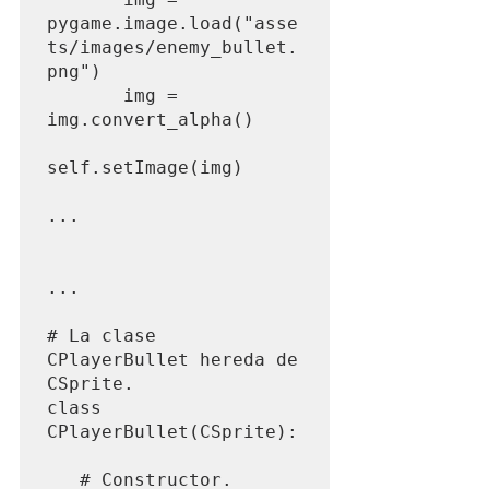
pygame.image.load("asse
ts/images/enemy_bullet.
png")

       img = 
img.convert_alpha()

self.setImage(img)

...

...

# La clase 
CPlayerBullet hereda de 
CSprite.

class 
CPlayerBullet(CSprite):

   # Constructor.
