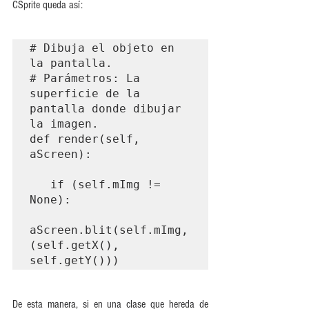
CSprite queda así:
# Dibuja el objeto en 
la pantalla.

# Parámetros: La 
superficie de la 
pantalla donde dibujar 
la imagen.

def render(self, 
aScreen):

   if (self.mImg != 
None):

aScreen.blit(self.mImg, 
(self.getX(), 
self.getY()))
De esta manera, si en una clase que hereda de 