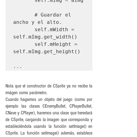
       self.mImg = aImg

       # Guardar el 
ancho y el alto.

       self.mWidth = 
self.mImg.get_width()

       self.mHeight = 
self.mImg.get_height()

Nota que el constructor de CSprite ya no recibe la 
imágen como parámetro.
Cuando hagamos un objeto del juego (como por 
ejemplo las clases CEnemyBullet, CPlayerBullet, 
CNave y CPlayer), haremos una clase que heredará 
de CSprite, cargando la imagen que corresponda y 
estableciéndola usando la función setImage() en 
CSprite. La función setImage() además, establece 