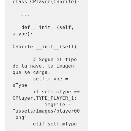
class CPlayer(CSprite):

   ...

   def __init__(self, 
aType):

CSprite.__init__(self)

       # Segun el tipo 
de la nave, la imagen 
que se carga.

       self.mType = 
aType

       if self.mType == 
CPlayer.TYPE_PLAYER_1:

           imgFile = 
"assets/images/player00
.png"

       elif self.mType 
== 