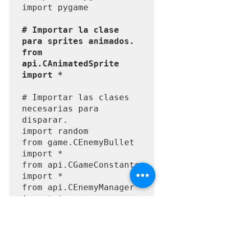
import pygame

# Importar la clase 
para sprites animados.

from 
api.CAnimatedSprite 
import *
# Importar las clases 
necesarias para 
disparar.

import random

from game.CEnemyBullet 
import *

from api.CGameConstants 
import *

from api.CEnemyManager 
import *

# La clase CNave hereda 