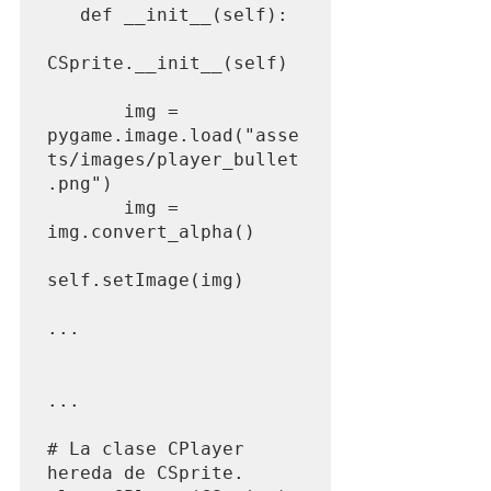
   def __init__(self):

CSprite.__init__(self)

       img = 
pygame.image.load("asse
ts/images/player_bullet
.png")

       img = 
img.convert_alpha()

self.setImage(img)

...

...

# La clase CPlayer 
hereda de CSprite.
